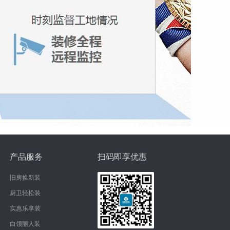
产品服务
扫码即享优惠
旧房换新装
厨卫轻松装
实惠乐享装
白领丽人装