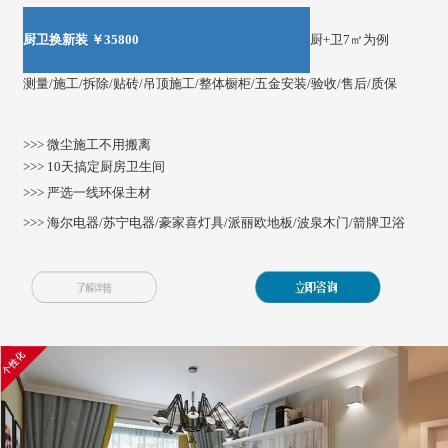
厨卫换新装 ￥35800
厨+卫7㎡为例
测量/施工/拆除/贴砖/吊顶施工/整体橱柜/五金安装/验收/售后/质保
>>> 微尘施工不用搬离
>>> 10天搞定厨房卫生间
>>> 严选一线环保主材
>>> 海尔电器/苏宁电器/豪家喜灯具/派丽欧地板/波泉木门/箭牌卫浴