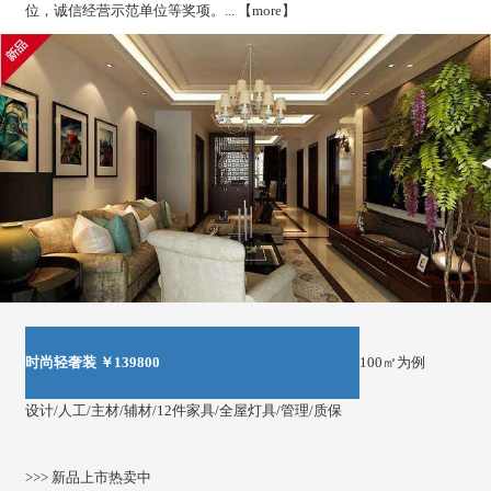
位，诚信经营示范单位等奖项。... 【
more
】
时尚轻奢装 ￥139800
100㎡为例
设计/人工/主材/辅材/12件家具/全屋灯具/管理/质保
>>> 新品上市热卖中